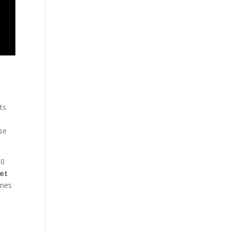
ts
ise
00
 et
nnes