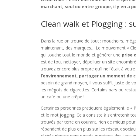
marchant, seul ou entre groupe, il y en a p
Clean walk et Plogging : su
Dans la rue on trouve de tout : mouchoirs, mégot
maintenant, des marques… Le mouvement « Cle
qui touche tout le monde et générer une
prise 
est de tout nettoyer, dépolluer un site encombré 
trouvez encore plus propre qu’il ne l’était à votre
l’environnement, partager un moment de conv
besoin de grand moyen, il vous suffit juste de vo
les mégots de cigarettes. Certains bars ou res
un café ou une crêpe !
Certaines personnes pratiquent également le « P
et le mot jogging. Cela consiste à s’entretenir 
trouvés par terre en courant, rien de mieux pour a
répandent de plus en plus sur les réseaux sociau
clichés photos sont postés montrant des lieux a