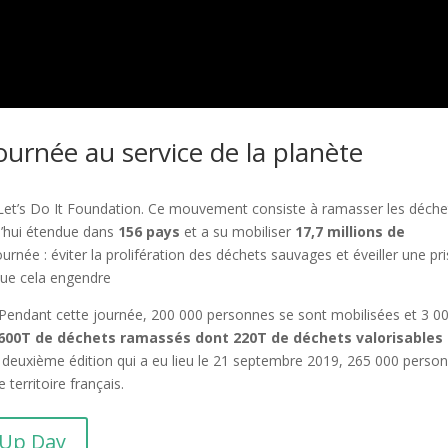
ournée au service de la planète
Let’s Do It Foundation. Ce mouvement consiste à ramasser les déche
rd’hui étendue dans
156 pays
et a su mobiliser
17,7 millions de
urnée : éviter la prolifération des déchets sauvages et éveiller une pr
 que cela engendre
 Pendant cette journée, 200 000 personnes se sont mobilisées et 3 0
600T de déchets ramassés dont 220T de déchets valorisables
deuxième édition qui a eu lieu le 21 septembre 2019, 265 000 perso
 territoire français.
nUp Day