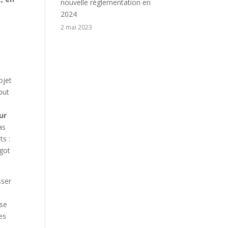
nouvelle réglementation en
2024
2 mai 2023
ojet
 but
ur
as
ts :
égot
sser
 se
es