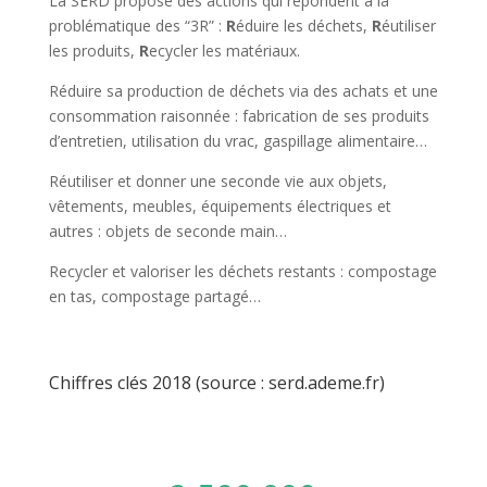
La SERD propose des actions qui répondent à la
problématique des “3R” :
R
éduire les déchets,
R
éutiliser
les produits,
R
ecycler les matériaux.
Réduire sa production de déchets via des achats et une
consommation raisonnée : fabrication de ses produits
d’entretien, utilisation du vrac, gaspillage alimentaire…
Réutiliser et donner une seconde vie aux objets,
vêtements, meubles, équipements électriques et
autres : objets de seconde main…
Recycler et valoriser les déchets restants : compostage
en tas, compostage partagé…
Chiffres clés 2018 (source : serd.ademe.fr)