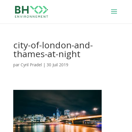
city-of-london-and-
thames-at-night
par
Cyril Pradel
|
30 Juil 2019