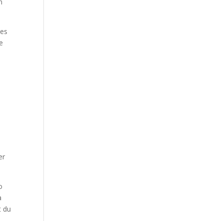
n
des
ge
er
o
a
t du