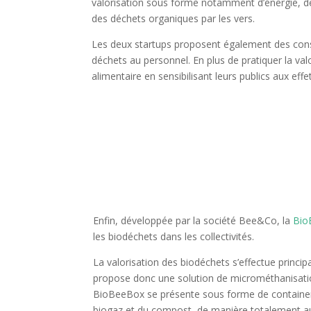
valorisation sous forme notamment d’énergie, 
des déchets organiques par les vers.
Les deux startups proposent également des consei
déchets au personnel.
En plus de pratiquer la val
alimentaire en
sensibilisant leurs publics aux ef
Enfin, développée par la société Bee&Co, la
Bio
les biodéchets dans les collectivités.
La valorisation des biodéchets s’effectue princ
propose donc une solution de microméthanisatio
BioBeeBox se présente sous forme de container.
biogaz et du compost, de manière totalement