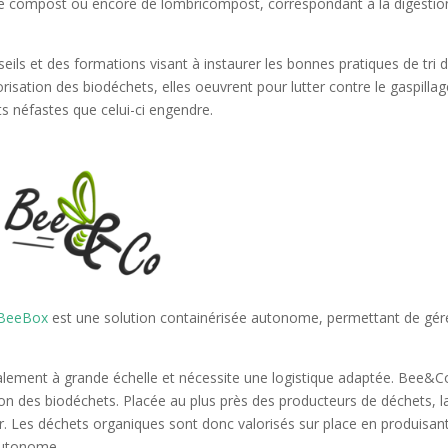
de compost ou encore de lombricompost, correspondant à la digestio
ls et des formations visant à instaurer les bonnes pratiques de tri 
orisation des biodéchets, elles oeuvrent pour lutter contre le gaspilla
fets néfastes que celui-ci engendre.
BeeBox
est une solution containérisée autonome, permettant de gér
ipalement à grande échelle et nécessite une logistique adaptée. Bee&C
n des biodéchets. Placée au plus près des producteurs de déchets, l
 Les déchets organiques sont donc valorisés sur place en produisan
 autonome.